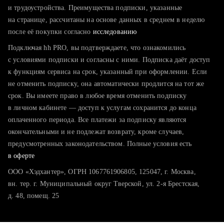
тратите много времени на поиск и вручную поднимаете
и трудоустройства. Преимущества подписки, указанные
резюме
на странице, рассчитаны на основе данных в среднем в неделю
после её покупки согласно
хотите сравнить себя с конкурентами и оценить шансы
исследованию
Подключая hh PRO, вы подтверждаете, что ознакомились
с условиями подписки и согласны с ними. Подписка даёт доступ
к функциям сервиса на срок, указанный при оформлении. Если
не отменить подписку, она автоматически продлится на тот же
срок. Вы имеете право в любое время отменить подписку
в личном кабинете — доступ к услугам сохранится до конца
оплаченного периода. Все платежи за подписку являются
окончательными и не подлежат возврату, кроме случаев,
предусмотренных законодательством. Полные условия есть
в оферте
ООО «Хэдхантер», ОГРН 1067761906805, 125047, г. Москва,
вн. тер. г. Муниципальный округ Тверской, ул. 2-я Брестская,
д. 48, помещ. 25