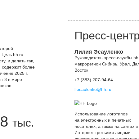
Пресс-цент
оторой
Лилия Эсауленко
 Цель hh.ru —
Руководитель пресс-службы hh.
у, и делать так,
макрорегион Сибирь, Урал, Да
и содержит более
Восток
чение 2025 г.
оп-3 в мире
+7 (383) 207-94-64
ников.
l.esaulenko@hh.ru
Использование логотипов
8
тыс.
на электронных и печатных
носителях, а также на сайтах в
Интернет третьими лицами
допускается только с письменн