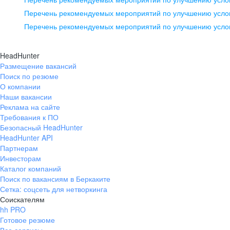
pr@ural.hh.ru
Перечень рекомендуемых мероприятий по улучшению услов
Перечень рекомендуемых мероприятий по улучшению усло
Новосибирск
ул. Большевистская, д. 35,
HeadHunter
помещение 21
Размещение вакансий
Поиск по резюме
+7 383 207-94-64
О компании
pr@nsk.hh.ru
Наши вакансии
Реклама на сайте
Требования к ПО
Безопасный HeadHunter
HeadHunter API
Партнерам
Инвесторам
Каталог компаний
Поиск по вакансиям в Беркаките
Сетка: соцсеть для нетворкинга
Соискателям
hh PRO
Готовое резюме