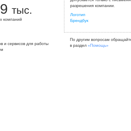
9
разрешения компании.
тыс.
Логотип
х компаний
Брендбук
+
По другим вопросам обращайт
в и сервисов для работы
в раздел
«Помощь»
ом
Санкт-Петербург
Я
ул. Жуковского, д. 19, особняк
ул