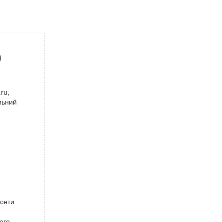
р
ru,
льний
 сети
ого