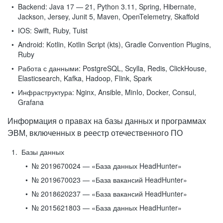
Backend:
Java 17 — 21, Python 3.11, Spring, Hibernate,
Jackson, Jersey, Junit 5, Maven, OpenTelemetry, Skaffold
IOS:
Swift, Ruby, Tuist
Android:
Kotlin, Kotlin Script (kts), Gradle Convention Plugins,
Ruby
Работа с данными:
PostgreSQL, Scylla, Redis, ClickHouse,
Elasticsearch, Kafka, Hadoop, Flink, Spark
Инфраструктура:
Nginx, Ansible, MinIo, Docker, Consul,
Grafana
Информация о правах на базы данных и программах
ЭВМ, включенных в реестр отечественного ПО
Базы данных
№ 2019670024 — «База данных HeadHunter»
№ 2019670023 — «База вакансий HeadHunter»
№ 2018620237 — «База вакансий HeadHunter»
№ 2015621803 — «База данных HeadHunter»