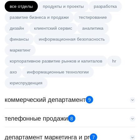
все отделы
продукты и проекты
разработка
развитие бизнеса и продажи
тестирование
дизайн
клиентский сервис
аналитика
финансы
информационная безопасность
маркетинг
корпоративное развитие рынков и капиталов
hr
axo
информационные технологии
юриспруденция
коммерческий департамент
9
Аналитик данных (направление Enterprise продаж)
телефонные продажи
8
HeadHunter::Коммерческий департамент
сегодня
Менеджер по продажам крупному бизнесу
департамент маркетинга и pr
з/п не указана
7