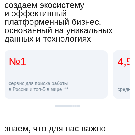
создаем экосистему
и эффективный
платформенный бизнес,
основанный на уникальных
данных и технологиях
4,5
20
сотруд
средняя оценка hh.ru как работодателя **
в hh.ru
знаем, что для нас важно