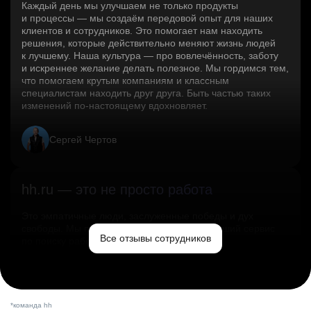
Каждый день мы улучшаем не только продукты
и процессы — мы создаём передовой опыт для наших
клиентов и сотрудников. Это помогает нам находить
решения, которые действительно меняют жизнь людей
к лучшему. Наша культура — про вовлечённость, заботу
и искреннее желание делать полезное. Мы гордимся тем,
что помогаем крутым компаниям и классным
специалистам находить друг друга. Быть частью таких
изменений по‑настоящему вдохновляет.
Сергей Чертов
hh.ru — это не просто работа
Это эмпатичные люди, заслуженные победы и дух
свободы. Мы помогаем миру и создаём лучший сервис
Все отзывы сотрудников
по поиску работы в стране.
Ольга Емельянова
*команда hh