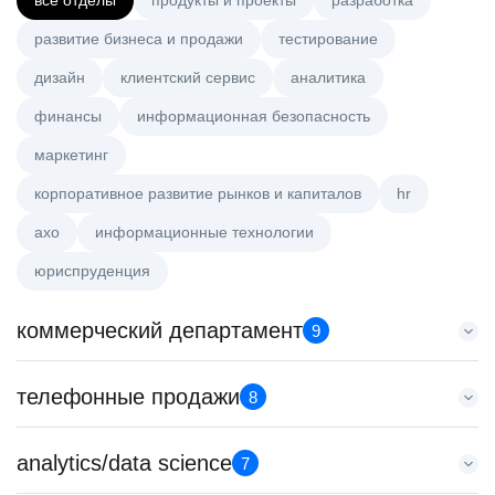
все отделы
продукты и проекты
разработка
развитие бизнеса и продажи
тестирование
дизайн
клиентский сервис
аналитика
финансы
информационная безопасность
маркетинг
корпоративное развитие рынков и капиталов
hr
axo
информационные технологии
юриспруденция
коммерческий департамент
9
Аналитик данных (направление Enterprise продаж)
телефонные продажи
8
HeadHunter::Коммерческий департамент
4 авг. 2026
Старший специалист телемаркетинга
analytics/data science
з/п не указана
7
HeadHunter::Телефонные продажи
Москва