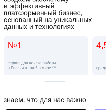
и эффективный
платформенный бизнес,
основанный на уникальных
данных и технологиях
4,5
20
сотруд
средняя оценка hh.ru как работодателя **
в hh.ru
знаем, что для нас важно