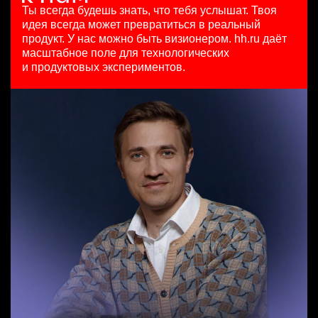
HeadHunter::Коммерческий департамент
97000 - 161000 ₽
29 июл. 2026
Ты всегда будешь знать, что тебя услышат.
Твоя
3 авг. 2026
Ярославль
з/п не указана
идея всегда может превратиться в реальный
Продуктовый маркетолог b2b, брендинговые продукты
з/п не указана
Москва
продукт.
У нас можно быть визионером. hh.ru даёт
HeadHunter::Департамент маркетинга
Москва
масштабное поле для технологических
Менеджер по привлечению клиентов (B2B)
20 июл. 2026
и продуктовых экспериментов.
HeadHunter::Телефонные продажи
з/п не указана
Key Account Manager (EdTech)
5 авг. 2026
Москва
HeadHunter::Коммерческий департамент
100000 - 137000 ₽
4 авг. 2026
Ярославль
150000 ₽
Нижний Новгород