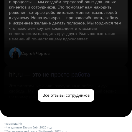
и процессы — мы создаём передовой опыт для наших
клиентов и сотрудников. Это помогает нам находить
решения, которые действительно меняют жизнь людей
к лучшему. Наша культура — про вовлечённость, заботу
и искреннее желание делать полезное. Мы гордимся тем,
что помогаем крутым компаниям и классным
специалистам находить друг друга. Быть частью таких
изменений по‑настоящему вдохновляет.
Сергей Чертов
hh.ru — это не просто работа
Это эмпатичные люди, заслуженные победы и дух
свободы. Мы помогаем миру и создаём лучший сервис
Все отзывы сотрудников
по поиску работы в стране.
Ольга Емельянова
*команда hh
**по данным Dream Job, 2025 год
***по данным рейтинга Similarweb, 2024 год