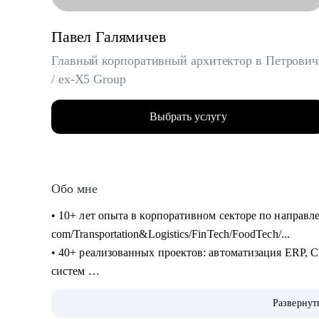
Павел Галямичев
Главный корпоративный архитектор в Петрович
/ ex-X5 Group
Выбрать услугу
Обо мне
• 10+ лет опыта в корпоративном секторе по направл
com/Transportation&Logistics/FinTech/FoodTech/...
• 40+ реализованных проектов: автоматизация ERP
систем
• 200+ часов аудита B2B: реальная практика и пони
Развернут
• 400+ собеседований проведенных для того, чтобы с