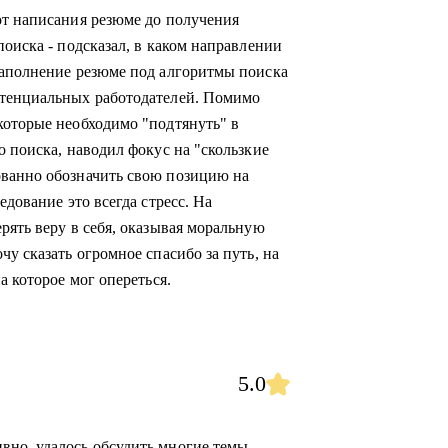
от написания резюме до получения
поиска - подсказал, в каком направлении
наполнение резюме под алгоритмы поиска
отенциальных работодателей. Помимо
которые необходимо "подтянуть" в
о поиска, наводил фокус на "скользкие
ованно обозначить свою позицию на
едование это всегда стресс. На
рять веру в себя, оказывая моральную
чу сказать огромное спасибо за путь, на
а которое мог опереться.
5.0
но, удалось обсудить многие темы.