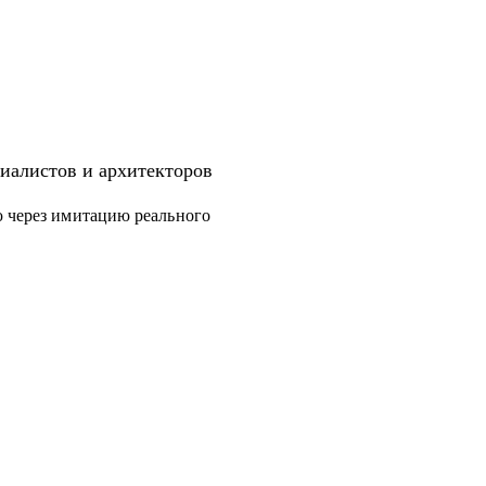
иалистов и архитекторов
ю через имитацию реального
дготовка к собеседованиям.
уровня.