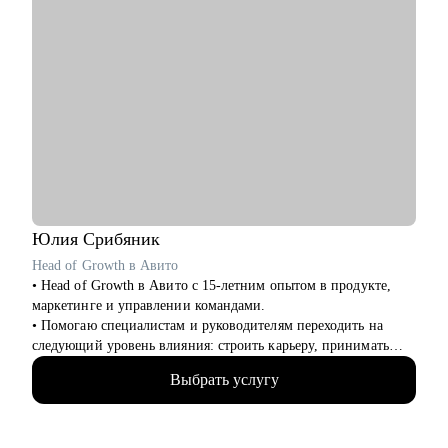
Юлия
Срибяник
Head of Growth в Авито
• Head of Growth в Авито с 15-летним опытом в продукте,
маркетинге и управлении командами.
• Помогаю специалистам и руководителям переходить на
следующий уровень влияния: строить карьеру, принимать
сложные решения, развивать самостоятельные команды и
Выбрать услугу
системно расти.
• За плечами — Авито, МегаФон, Сбер, Открытие, десятки
запусков, трансформации команд, развитие руководителей и
публичные выступления о лидерстве и управлении.