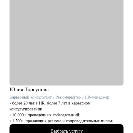
использовать разные каналы поиска.
Кому могу помочь:
Буду полезна специалистам, экспертам, топ-менеджерам
среднего звена
при смене деятельности, перерыве в карьере, в том числе
продолжительный, поиске первой работы в таких сферах как:
• Административный персонал
• Управление персоналом
• Страхование
• Продажи / Услуги
• Информационные технологии
Мой подход в работе – не делаю за вас, делаю вместе с вами.
Юлия
Торсунова
Карьерный консультант / Резюмерайтер / HR-менеджер
• более 20 лет в HR, более 7 лет в карьерном
консультировании;
• 10 000+ проведённых собеседований;
• 1 500+ продающих резюме и сопроводительных писем;
• 1 700+ часов карьерных консультаций;
Выбрать услугу
• высшее психологическое образование + различные HR-