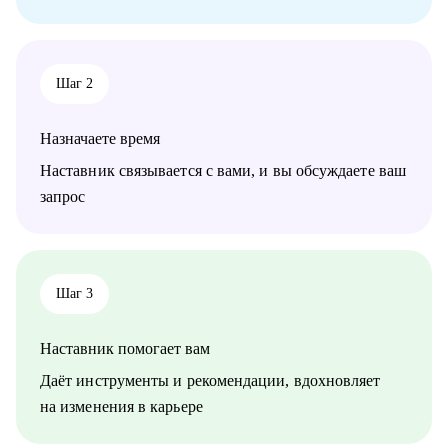
Могу помочь руководителям и специалистам различных
направлений:
• продажи, сопровождение продаж
• административный персонал
Шаг 2
• индустрия красоты, фитнес
• организация мероприятий
• туризм, гостеприимство
Назначаете время
• закупки, тендеры
• логистика, ВЭД
Наставник связывается с вами, и вы обсуждаете ваш
• маркетинг, PR
запрос
• образование
• бухгалтерия
• психология
• аналитика
• склад
Шаг 3
• HR
Наставник помогает вам
Жизнь слишком коротка для нелюбимой работы,
записывайтесь!
Даёт инструменты и рекомендации, вдохновляет
на изменения в карьере