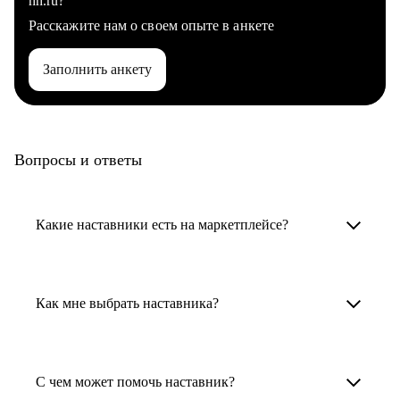
hh.ru?
Расскажите нам о своем опыте в анкете
Заполнить анкету
Вопросы и ответы
Какие наставники есть на маркетплейсе?
Карьерные наставники — это HR-
специалисты, карьерные консультанты,
Как мне выбрать наставника?
психологи, резюмерайтеры и менторы.
Умный поиск поможет в три клика выбрать
Менторы работают в ИТ, дизайне, других
наставника для достижения вашей цели.
С чем может помочь наставник?
узкоспециализированных сферах. Они