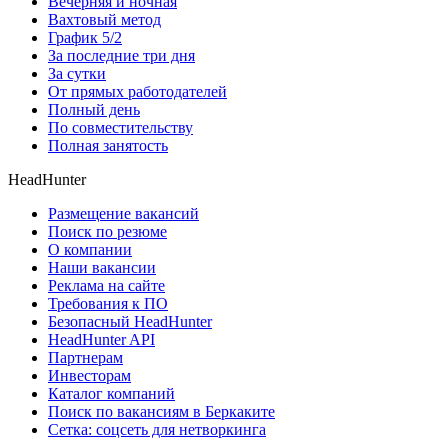
Вечерняя и ночная
Вахтовый метод
График 5/2
За последние три дня
За сутки
От прямых работодателей
Полный день
По совместительству
Полная занятость
HeadHunter
Размещение вакансий
Поиск по резюме
О компании
Наши вакансии
Реклама на сайте
Требования к ПО
Безопасный HeadHunter
HeadHunter API
Партнерам
Инвесторам
Каталог компаний
Поиск по вакансиям в Беркаките
Сетка: соцсеть для нетворкинга