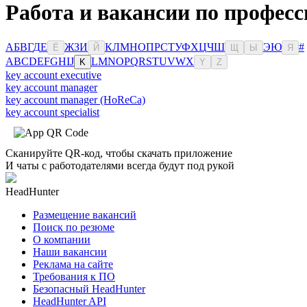
Работа и вакансии по професс
А
Б
В
Г
Д
Е
Ж
З
И
К
Л
М
Н
О
П
Р
С
Т
У
Ф
Х
Ц
Ч
Ш
Э
Ю
#
Ё
Й
Щ
Ы
Я
A
B
C
D
E
F
G
H
I
J
L
M
N
O
P
Q
R
S
T
U
V
W
X
K
Y
Z
key account executive
key account manager
key account manager (HoReCa)
key account specialist
Сканируйте QR-код, чтобы скачать приложение
И чаты с работодателями всегда будут под рукой
HeadHunter
Размещение вакансий
Поиск по резюме
О компании
Наши вакансии
Реклама на сайте
Требования к ПО
Безопасный HeadHunter
HeadHunter API