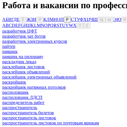
Работа и вакансии по професс
А
Б
В
Г
Д
Е
Ж
З
И
К
Л
М
Н
О
П
С
Т
У
Ф
Х
Ц
Ч
Ш
Э
Ю
Ё
Й
Р
Щ
Ы
Я
A
B
C
D
E
F
G
H
I
J
K
L
M
N
O
P
Q
R
S
T
U
V
W
X
Y
Z
разработчик ЦФТ
разработчик чат ботов
разработчик электронных курсов
райтер
рамщик
рамщик на пилораму
раскладчик лекал
расклейщик листовок
расклейщик объявлений
расклейщик электронных объявлений
раскройщик
раскройщик натяжных потолков
распиловщик
распиловщик ЛДСП
распределитель работ
распространитель
распространитель билетов
распространитель листовок
распространитель листовок по почтовым ящикам