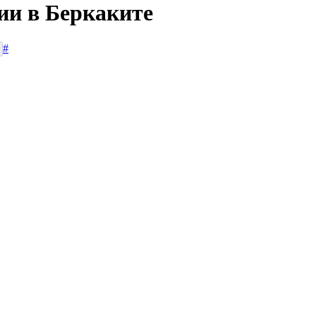
ии в Беркаките
#