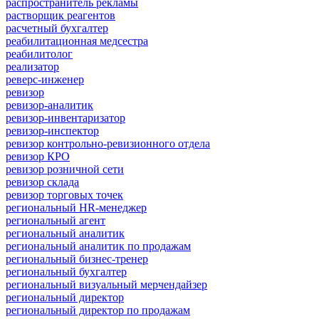
распространитель рекламы
растворщик реагентов
расчетный бухгалтер
реабилитационная медсестра
реабилитолог
реализатор
реверс-инженер
ревизор
ревизор-аналитик
ревизор-инвентаризатор
ревизор-инспектор
ревизор контрольно-ревизионного отдела
ревизор КРО
ревизор розничной сети
ревизор склада
ревизор торговых точек
региональный HR-менеджер
региональный агент
региональный аналитик
региональный аналитик по продажам
региональный бизнес-тренер
региональный бухгалтер
региональный визуальный мерчендайзер
региональный директор
региональный директор по продажам