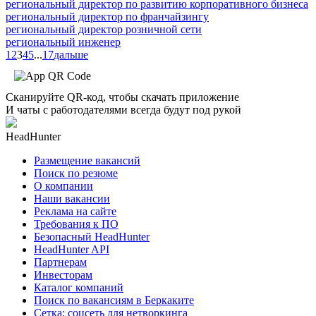
региональный директор по развитию корпоративного бизнеса
региональный директор по франчайзингу
региональный директор розничной сети
региональный инженер
1
2
3
4
5
...
17
дальше
Сканируйте QR-код, чтобы скачать приложение
И чаты с работодателями всегда будут под рукой
HeadHunter
Размещение вакансий
Поиск по резюме
О компании
Наши вакансии
Реклама на сайте
Требования к ПО
Безопасный HeadHunter
HeadHunter API
Партнерам
Инвесторам
Каталог компаний
Поиск по вакансиям в Беркаките
Сетка: соцсеть для нетворкинга